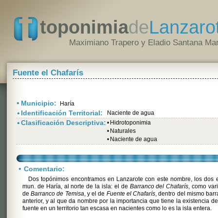
toponimia
de
Lanzaro
Maximiano Trapero y Eladio Santana Mar
Fuente el Chafarís
•
Municipio:
Haría
•
Identificación Territorial:
Naciente de agua
•
Clasificación Descriptiva:
•
Hidrotoponimia
•
Naturales
•
Naciente de agua
•
Comentario:
Dos topónimos encontramos en Lanzarote con este nombre, los dos e
mun. de Haría, al norte de la isla: el de
Barranco del Chafarís
, como var
de
Barranco de Temisa
, y el de
Fuente el Chafarís
, dentro del mismo bar
anterior, y al que da nombre por la importancia que tiene la existencia d
fuente en un territorio tan escasa en nacientes como lo es la isla entera.