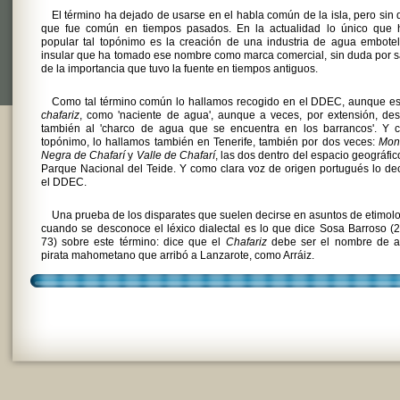
El término ha dejado de usarse en el habla común de la isla, pero sin
que fue común en tiempos pasados. En la actualidad lo único que 
popular tal topónimo es la creación de una industria de agua embote
insular que ha tomado ese nombre como marca comercial, sin duda por 
de la importancia que tuvo la fuente en tiempos antiguos.
Como tal término común lo hallamos recogido en el DDEC, aunque es
chafariz
, como 'naciente de agua', aunque a veces, por extensión, de
también al 'charco de agua que se encuentra en los barrancos'. Y 
topónimo, lo hallamos también en Tenerife, también por dos veces:
Mon
Negra de Chafarí
y
Valle de Chafarí
, las dos dentro del espacio geográfic
Parque Nacional del Teide. Y como clara voz de origen portugués lo de
el DDEC.
Una prueba de los disparates que suelen decirse en asuntos de etimol
cuando se desconoce el léxico dialectal es lo que dice Sosa Barroso (
73) sobre este término: dice que el
Chafariz
debe ser el nombre de a
pirata mahometano que arribó a Lanzarote, como Arráiz.