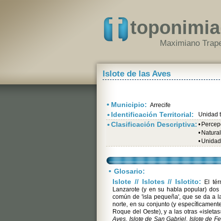
toponimia
Maximiano Trape
Islote de las Aves
•
Municipio:
Arrecife
•
Identificación Territorial:
Unidad te
•
Clasificación Descriptiva:
•
Percepc
•
Natural
•
Unidad 
•
Glosario:
Islote // Islotes // Islotito:
El té
Lanzarote (y en su habla popular) dos r
común de 'isla pequeña', que se da a la
norte, en su conjunto (y específicament
Roque del Oeste), y a las otras «isletas»
Aves
,
Islote de San Gabriel
,
Islote de F