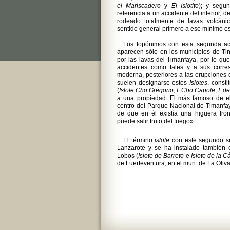
el Mariscadero
y
El Islotito
); y segun
referencia a un accidente del interior, d
rodeado totalmente de lavas volcánic
sentido general primero a ese mínimo esp
Los topónimos con esta segunda ac
aparecen sólo en los municipios de Tin
por las lavas del Timanfaya, por lo qu
accidentes como tales y a sus corre
moderna, posteriores a las erupciones
suelen designarse estos
Islotes
, const
(
Islote Cho Gregorio
,
I. Cho Capote
,
I. d
a una propiedad. El más famoso de e
centro del Parque Nacional de Timanfay
de que en él existía una higuera fro
puede salir fruto del fuego».
El término
islote
con este segundo se
Lanzarote y se ha instalado también 
Lobos (
Islote de Barreto
e
Islote de la C
de Fuerteventura, en el mun. de La Oliva