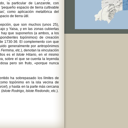
do, la particular de Lanzarote, con
e 'pequeño espacio de tierra cultivable
as', como aplicación metafórica del
acio de tierra útil.
epción, que son muchos (unos 25),
ajo y Yaisa, y en las zonas cubiertas
e hay que suponerlos (a ambos, a los
spondientes topónimos) de creación
 de 1730-36. El complemento con que
ituido generalmente por antropónimos
e Fermina
, etc.), denotan la vinculación
llos es el
Islote Hilario
, en el mismo
a, sobre el que se cuenta la leyenda
ndosa pero sin fruto, «porque nunca
ntido ha sobrepasado los límites de
como topónimo en la isla vecina de
árcel
), y hasta en la parte más cercana
 (
Islote Rodrigo, Islote Redondo
, etc.).