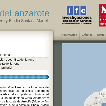
de
Lanzarote
ro y Eladio Santana Martel
Presentación
Créditos
Estudi
rritorial
ión geográfica del terreno
eza del terreno
territorial
rmino
islote
tiene en la toponimia de
eferencias bien distintas: primero, la
s islas del archipiélago «chinijo» del
e a las de Montaña Clara, Alegranza y
 de la costa de Arrecife (
Islote de las
ermina
) o de la costa de Tinajo (
Islotito