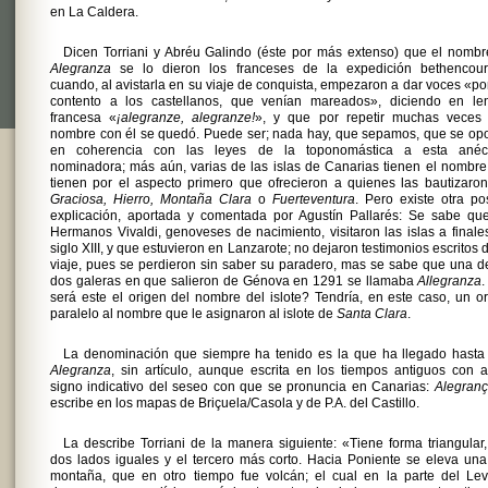
en La Caldera.
Dicen Torriani y Abréu Galindo (éste por más extenso) que el nomb
Alegranza
se lo dieron los franceses de la expedición bethencour
cuando, al avistarla en su viaje de conquista, empezaron a dar voces «po
contento a los castellanos, que venían mareados», diciendo en le
francesa «
¡alegranze, alegranze!
», y que por repetir muchas veces 
nombre con él se quedó. Puede ser; nada hay, que sepamos, que se op
en coherencia con las leyes de la toponomástica a esta anéc
nominadora; más aún, varias de las islas de Canarias tienen el nombr
tienen por el aspecto primero que ofrecieron a quienes las bautizaron
Graciosa, Hierro, Montaña Clara
o
Fuerteventura
. Pero existe otra po
explicación, aportada y comentada por Agustín Pallarés: Se sabe que
Hermanos Vivaldi, genoveses de nacimiento, visitaron las islas a finale
siglo XIII, y que estuvieron en Lanzarote; no dejaron testimonios escritos 
viaje, pues se perdieron sin saber su paradero, mas se sabe que una d
dos galeras en que salieron de Génova en 1291 se llamaba
Allegranza
será este el origen del nombre del islote? Tendría, en este caso, un o
paralelo al nombre que le asignaron al islote de
Santa Clara
.
La denominación que siempre ha tenido es la que ha llegado hasta 
Alegranza
, sin artículo, aunque escrita en los tiempos antiguos con 
signo indicativo del seseo con que se pronuncia en Canarias:
Alegran
escribe en los mapas de Briçuela/Casola y de P.A. del Castillo.
La describe Torriani de la manera siguiente: «Tiene forma triangular
dos lados iguales y el tercero más corto. Hacia Poniente se eleva una
montaña, que en otro tiempo fue volcán; el cual en la parte del Lev