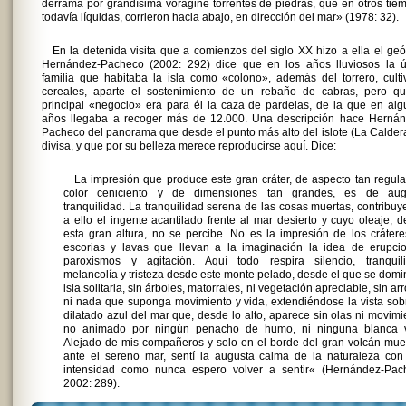
derrama por grandísima vorágine torrentes de piedras, que en otros tie
todavía líquidas, corrieron hacia abajo, en dirección del mar» (1978: 32).
En la detenida visita que a comienzos del siglo XX hizo a ella el ge
Hernández-Pacheco (2002: 292) dice que en los años lluviosos la ú
familia que habitaba la isla como «colono», además del torrero, cult
cereales, aparte el sostenimiento de un rebaño de cabras, pero qu
principal «negocio» era para él la caza de pardelas, de la que en al
años llegaba a recoger más de 12.000. Una descripción hace Hernán
Pacheco del panorama que desde el punto más alto del islote (La Calder
divisa, y que por su belleza merece reproducirse aquí. Dice:
La impresión que produce este gran cráter, de aspecto tan regula
color ceniciento y de dimensiones tan grandes, es de aug
tranquilidad. La tranquilidad serena de las cosas muertas, contribu
a ello el ingente acantilado frente al mar desierto y cuyo oleaje, 
esta gran altura, no se percibe. No es la impresión de los cráter
escorias y lavas que llevan a la imaginación la idea de erupcio
paroxismos y agitación. Aquí todo respira silencio, tranquili
melancolía y tristeza desde este monte pelado, desde el que se domi
isla solitaria, sin árboles, matorrales, ni vegetación apreciable, sin ar
ni nada que suponga movimiento y vida, extendiéndose la vista sob
dilatado azul del mar que, desde lo alto, aparece sin olas ni movimi
no animado por ningún penacho de humo, ni ninguna blanca v
Alejado de mis compañeros y solo en el borde del gran volcán mue
ante el sereno mar, sentí la augusta calma de la naturaleza con
intensidad como nunca espero volver a sentir« (Hernández-Pac
2002: 289).