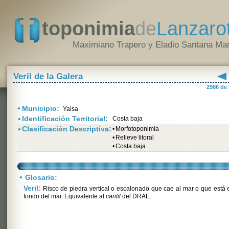
toponimia
de
Lanzaro
Maximiano Trapero y Eladio Santana Mar
Veril de la Galera
2986 de
•
Municipio:
Yaisa
•
Identificación Territorial:
Costa baja
•
Clasificación Descriptiva:
•
Morfotoponimia
•
Relieve litoral
•
Costa baja
•
Glosario:
Veril:
Risco de piedra vertical o escalonado que cae al mar o que está 
fondo del mar. Equivalente al
cantil
del DRAE.