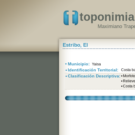
toponimia
Maximiano Trape
Estribo, El
•
Municipio:
Yaisa
•
Identificación Territorial:
Costa b
•
Clasificación Descriptiva:
•
Morfot
•
Relieve 
•
Costa 