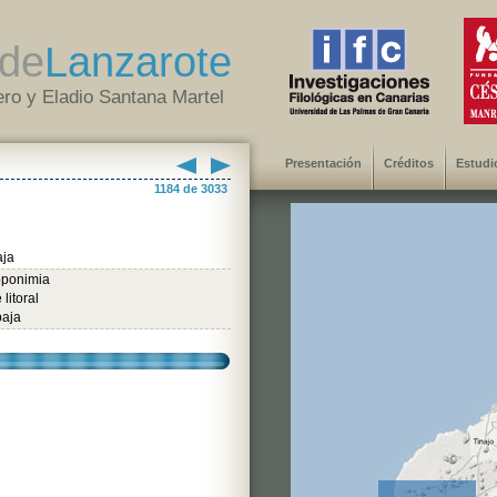
de
Lanzarote
ro y Eladio Santana Martel
Presentación
Créditos
Estudi
1184 de 3033
aja
oponimia
litoral
baja