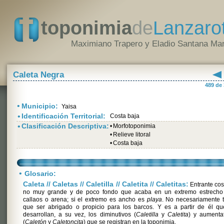
toponimia
de
Lanzaro
Maximiano Trapero y Eladio Santana Mar
Caleta Negra
489 de
•
Municipio:
Yaisa
•
Identificación Territorial:
Costa baja
•
Clasificación Descriptiva:
•
Morfotoponimia
•
Relieve litoral
•
Costa baja
•
Glosario:
Caleta // Caletas // Caletilla // Caletita // Caletitas:
Entrante cos
no muy grande y de poco fondo que acaba en un extremo estrecho
callaos o arena; si el extremo es ancho es
playa
. No necesariamente 
que ser abrigado o propicio para los barcos. Y es a partir de él qu
desarrollan, a su vez, los diminutivos (
Caletilla
y
Caletita
) y aumenta
(
Caletón
y
Caletoncita
) que se registran en la toponimia.