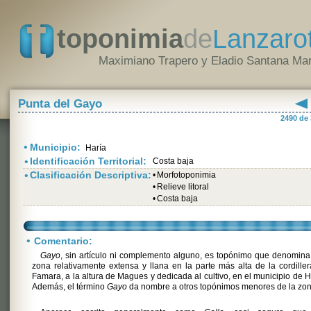
toponimia
de
Lanzaro
Maximiano Trapero y Eladio Santana Mar
Punta del Gayo
2490 de
•
Municipio:
Haría
•
Identificación Territorial:
Costa baja
•
Clasificación Descriptiva:
•
Morfotoponimia
•
Relieve litoral
•
Costa baja
•
Comentario:
Gayo
, sin artículo ni complemento alguno, es topónimo que denomin
zona relativamente extensa y llana en la parte más alta de la cordille
Famara, a la altura de Magues y dedicada al cultivo, en el municipio de H
Además, el término
Gayo
da nombre a otros topónimos menores de la zon