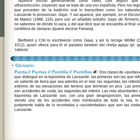
Aparece escrito generalmente como
Gallo
, casi seguro que
ultracorrección, creyendo que se trata de una voz española. Pero los regi
que proceden de la tradición oral lo transcriben como los naturale
Lanzarote lo pronuncian:
Gayo
. Y así aparece, por ejemplo, en el
Diccio
de Madoz (1986: 116), pero con un añadido extraño:
Gayo de Termeris
no sabemos de dónde lo saca, y del que dice que se encuentra al final «
cordillera de Jamara» [quiere decirse Famara].
Berthelot y Chil lo escribieron como
Gaya
, y así lo recoge Wölfel (
1012), quien ofrece para él el paralelo bereber del chelja
agayu
(pl.
i
'cabeza'.
•
Glosario:
Punta // Puntas // Puntilla // Puntillas
:
Dos clases de «puntas»
que distinguir en la toponimia de Lanzarote: las primeras son las que ref
un saliente de tierra que sea adentra en el mar; las segundas, las referid
extremo de las elevaciones del terreno que terminan en pico. Las pri
son accidentes de costa, las segundas del interior. Las más abundantes 
toponimia de Lanzarote son, con una gran desproporción, las prime
siendo uno de los accidentes más nombrados de toda la isla, lo
justamente habla de lo recortadas y «accidentadas» que son las cost
Lanzarote.