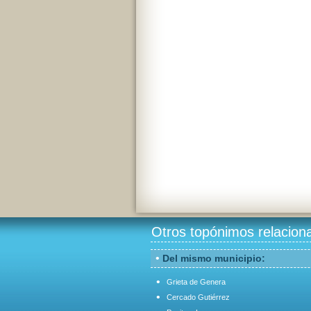
Otros topónimos relacion
•
Del mismo municipio:
•
Grieta de Genera
•
Cercado Gutiérrez