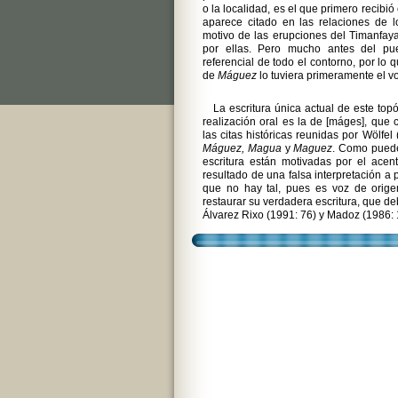
o la localidad, es el que primero recibi
aparece citado en las relaciones de l
motivo de las erupciones del Timanfaya
por ellas. Pero mucho antes del pu
referencial de todo el contorno, por lo
de
Máguez
lo tuviera primeramente el v
La escritura única actual de este to
realización oral es la de [máges], qu
las citas históricas reunidas por Wölfe
Máguez, Magua
y
Maguez
. Como puede
escritura están motivadas por el acen
resultado de una falsa interpretación a p
que no hay tal, pues es voz de orige
restaurar su verdadera escritura, que d
Álvarez Rixo (1991: 76) y Madoz (1986: 