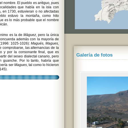
ó el nombre. El pueblo es antiguo, pues
ocalidades que había en la isla con
, en 1730, estuvieran o no afectadas
eblo estuvo la montaña, como hito
 que es lo más probable que el nombre
olcán.
pónimo es la de
Máguez
, pero la única
e concuerda además con la mayoría de
l (1996: 1025-1026):
Magués, Magues,
 comprobarse, las alternancias de la
to y por la consonante final, que es
Galería de fotos
artir del seseo dialectal canario, pero
n guanche. Por lo tanto, habría que
ebería ser
Magues
, tal como lo hicieron
145).