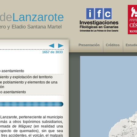
de
Lanzarote
ro y Eladio Santana Martel
Presentación
Créditos
Estudi
1657 de 3033
 asentamiento
ento y explotación del territorio
de poblamiento y elementos de una
ión
o asentamiento
 Lanzarote, perteneciente al municipio
más a otros topónimos subsidiarios,
emada de Máguez
(en realidad una
aspecto de quemados), sin que sea
s tres accidentes, el volcán, el malpaís