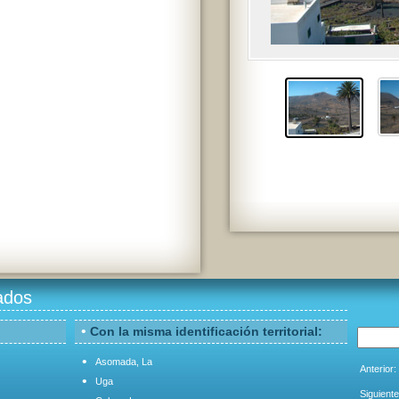
ados
•
Con la misma identificación territorial:
•
Asomada, La
Anterior:
•
Uga
Siguiente