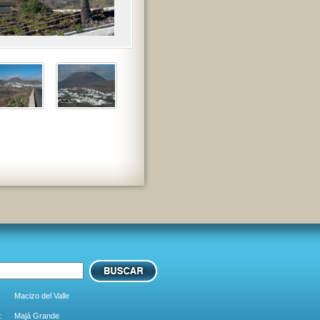
Macizo del Valle
:
Majá Grande