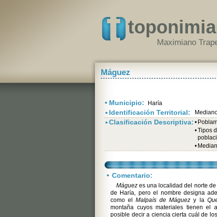
toponimia
Maximiano Trape
Máguez
•
Municipio:
Haría
•
Identificación Territorial:
Mediano
•
Clasificación Descriptiva:
•
Poblami
•
Tipos 
poblac
•
Median
•
Comentario:
Máguez
es una localidad del norte de
de Haría, pero el nombre designa ade
como el
Malpaís de Máguez
y la
Qu
montaña cuyos materiales tienen el 
posible decir a ciencia cierta cuál de lo