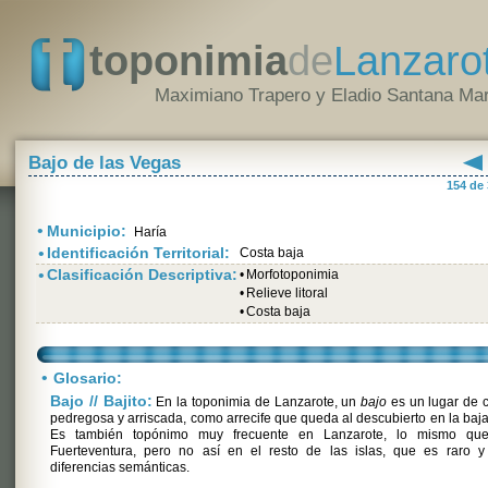
toponimia
de
Lanzaro
Maximiano Trapero y Eladio Santana Mar
Bajo de las Vegas
154 de
•
Municipio:
Haría
•
Identificación Territorial:
Costa baja
•
Clasificación Descriptiva:
•
Morfotoponimia
•
Relieve litoral
•
Costa baja
•
Glosario:
Bajo // Bajito:
En la toponimia de Lanzarote, un
bajo
es un lugar de 
pedregosa y arriscada, como arrecife que queda al descubierto en la baj
Es también topónimo muy frecuente en Lanzarote, lo mismo qu
Fuerteventura, pero no así en el resto de las islas, que es raro y
diferencias semánticas.