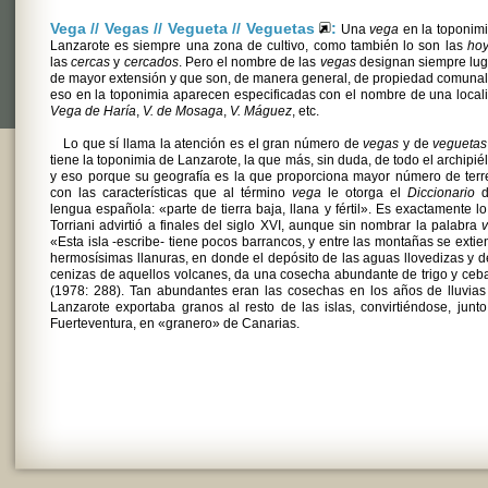
Vega // Vegas // Vegueta // Veguetas
:
Una
vega
en la toponim
Lanzarote es siempre una zona de cultivo, como también lo son las
ho
las
cercas
y
cercados
. Pero el nombre de las
vegas
designan siempre lug
de mayor extensión y que son, de manera general, de propiedad comunal
eso en la toponimia aparecen especificadas con el nombre de una local
Vega de Haría
,
V. de Mosaga
,
V. Máguez
, etc.
Lo que sí llama la atención es el gran número de
vegas
y de
veguetas
tiene la toponimia de Lanzarote, la que más, sin duda, de todo el archipié
y eso porque su geografía es la que proporciona mayor número de ter
con las características que al término
vega
le otorga el
Diccionario
d
lengua española: «parte de tierra baja, llana y fértil». Es exactamente l
Torriani advirtió a finales del siglo XVI, aunque sin nombrar la palabra
«Esta isla -escribe- tiene pocos barrancos, y entre las montañas se exti
hermosísimas llanuras, en donde el depósito de las aguas llovedizas y d
cenizas de aquellos volcanes, da una cosecha abundante de trigo y ce
(1978: 288). Tan abundantes eran las cosechas en los años de lluvia
Lanzarote exportaba granos al resto de las islas, convirtiéndose, junt
Fuerteventura, en «granero» de Canarias.