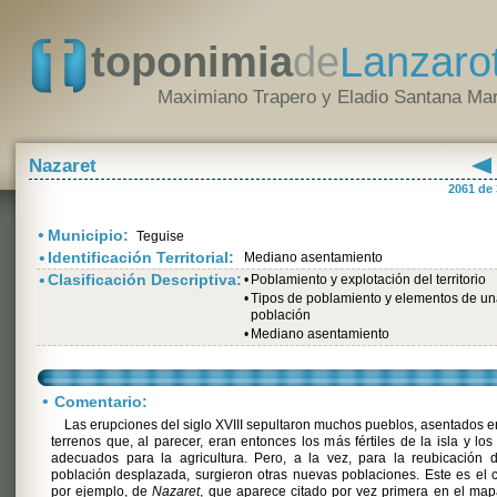
toponimia
de
Lanzaro
Maximiano Trapero y Eladio Santana Mar
Nazaret
2061 de
•
Municipio:
Teguise
•
Identificación Territorial:
Mediano asentamiento
•
Clasificación Descriptiva:
•
Poblamiento y explotación del territorio
•
Tipos de poblamiento y elementos de u
población
•
Mediano asentamiento
•
Comentario:
Las erupciones del siglo XVIII sepultaron muchos pueblos, asentados e
terrenos que, al parecer, eran entonces los más fértiles de la isla y lo
adecuados para la agricultura. Pero, a la vez, para la reubicación 
población desplazada, surgieron otras nuevas poblaciones. Este es el 
por ejemplo, de
Nazaret
, que aparece citado por vez primera en el ma