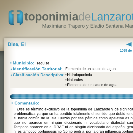
toponimia
de
Lanzaro
Maximiano Trapero y Eladio Santana Mar
Dise, El
1095 de
•
Municipio:
Teguise
•
Identificación Territorial:
Elemento de un cauce de agua
•
Clasificación Descriptiva:
•
Hidrotoponimia
•
Naturales
•
Elemento de un cauce de agua
•
Comentario:
Dise
es término exclusivo de la toponimia de Lanzarote y de signific
problemática, ya que se ha perdido totalmente el sentido que debió ten
el habla común de la isla. Quizás por esa pérdida como apelativo es p
que no aparece en ningún diccionario ni vocabulario dialectal cana
Tampoco aparece en el DRAE ni en ningún diccionario del español gen
ni es tampoco portuguesismo (como podría, por la gran influencia portu