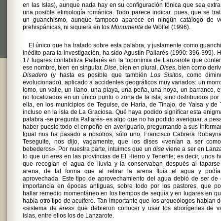
en las Islas), aunque nada hay en su configuración fónica que sea extr
una posible etimología románica. Todo parece indicar, pues, que se tra
un guanchismo, aunque tampoco aparece en ningún catálogo de v
prehispánicas, ni siquiera en los
Monumenta
de Wölfel (1996).
El único que ha tratado sobre esta palabra, y justamente como guanc
inédito para la investigación, ha sido Agustín Pallarés (1990: 396-399). 
17 lugares contabiliza Pallarés en la toponimia de Lanzarote que cont
ese nombre, bien en singular,
Dise
, bien en plural,
Dises
, bien como deri
Disadero
(y hasta es posible que también
Los Sisitos
, como diminu
evolucionado), aplicado a accidentes geográficos muy variados: un morr
lomo, un valle, un llano, una playa, una peña, una hoya, un barranco, et
no localizados en un único punto o zona de la isla, sino distribuidos por
ella, en los municipios de Teguise, de Haría, de Tinajo, de Yaisa y de 
incluso en la isla de La Graciosa. Qué haya podido significar esta enigm
palabra -se pregunta Pallarés- es algo que no ha podido averiguar, a pes
haber puesto todo el empeño en averiguarlo, preguntando a sus informa
Igual nos ha pasado a nosotros; sólo uno, Francisco Cabrera Robayna
Teseguite, nos dijo, vagamente, que los dises «venían a ser como
bebederos». Por nuestra parte, intuimos que un
dise
viene a ser en Lanz
lo que un
eres
en las provincias de El Hierro y Tenerife; es decir, unos 
que recogían el agua de lluvia y la conservaban después al taparse
arena, de tal forma que al retirar la arena fluía el agua y podía
aprovechada. Este tipo de aprovechamiento del agua debió de ser de 
importancia en épocas antiguas, sobre todo por los pastores, que po
hallar remedio momentáneo en los tiempos de sequía y en lugares en q
había otro tipo de acuífero. Tan importante que los arqueólogos hablan 
«sistema de
eres
» que debieron conocer y usar los aborígenes de va
islas, entre ellos los de Lanzarote.