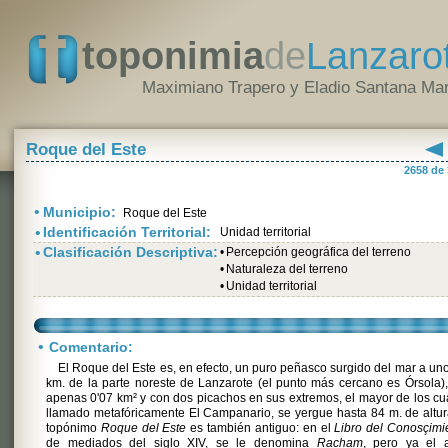
toponimia
de
Lanzaro
Maximiano Trapero y Eladio Santana Mar
Roque del Este
2658 de
•
Municipio:
Roque del Este
•
Identificación Territorial:
Unidad territorial
•
Clasificación Descriptiva:
•
Percepción geográfica del terreno
•
Naturaleza del terreno
•
Unidad territorial
•
Comentario:
El Roque del Este es, en efecto, un puro peñasco surgido del mar a un
km. de la parte noreste de Lanzarote (el punto más cercano es Órsola)
apenas 0'07 km² y con dos picachos en sus extremos, el mayor de los cu
llamado metafóricamente El Campanario, se yergue hasta 84 m. de altur
topónimo
Roque del Este
es también antiguo: en el
Libro del Conosçimi
de mediados del siglo XIV, se le denomina
Racham
, pero ya el a