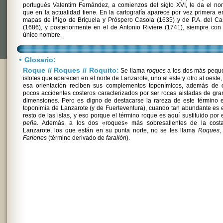
portugués Valentim Fernández, a comienzos del siglo XVI, le da el n
que en la actualidad tiene. En la cartografía aparece por vez primera e
mapas de Íñigo de Briçuela y Próspero Casola (1635) y de P.A. del Cas
(1686), y posteriormente en el de Antonio Riviere (1741), siempre con
único nombre.
•
Glosario:
Roque // Roques // Roquito:
Se llama
roques
a los dos más pequ
islotes que aparecen en el norte de Lanzarote, uno al este y otro al oeste,
esa orientación reciben sus complementos toponímicos, además de o
pocos accidentes costeros caracterizados por ser rocas aisladas de gr
dimensiones. Pero es digno de destacarse la rareza de este término 
toponimia de Lanzarote (y de Fuerteventura), cuando tan abundante es 
resto de las islas, y eso porque el término roque es aquí sustituido por 
peña
. Además, a los dos «roques» más sobresalientes de la cost
Lanzarote, los que están en su punta norte, no se les llama
Roques
,
Fariones
(término derivado de
farallón
).