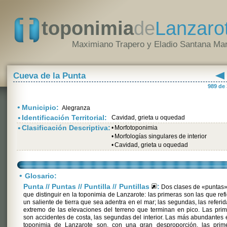
toponimia
de
Lanzaro
Maximiano Trapero y Eladio Santana Mar
Cueva de la Punta
989 de
•
Municipio:
Alegranza
•
Identificación Territorial:
Cavidad, grieta u oquedad
•
Clasificación Descriptiva:
•
Morfotoponimia
•
Morfologías singulares de interior
•
Cavidad, grieta u oquedad
•
Glosario:
Punta // Puntas // Puntilla // Puntillas
:
Dos clases de «puntas»
que distinguir en la toponimia de Lanzarote: las primeras son las que ref
un saliente de tierra que sea adentra en el mar; las segundas, las referid
extremo de las elevaciones del terreno que terminan en pico. Las pri
son accidentes de costa, las segundas del interior. Las más abundantes 
toponimia de Lanzarote son, con una gran desproporción, las prime