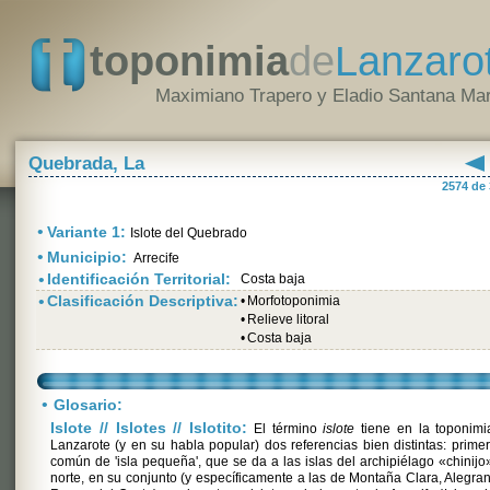
toponimia
de
Lanzaro
Maximiano Trapero y Eladio Santana Mar
Quebrada, La
2574 de
•
Variante 1:
Islote del Quebrado
•
Municipio:
Arrecife
•
Identificación Territorial:
Costa baja
•
Clasificación Descriptiva:
•
Morfotoponimia
•
Relieve litoral
•
Costa baja
•
Glosario:
Islote // Islotes // Islotito:
El término
islote
tiene en la toponimi
Lanzarote (y en su habla popular) dos referencias bien distintas: primer
común de 'isla pequeña', que se da a las islas del archipiélago «chinijo
norte, en su conjunto (y específicamente a las de Montaña Clara, Alegra