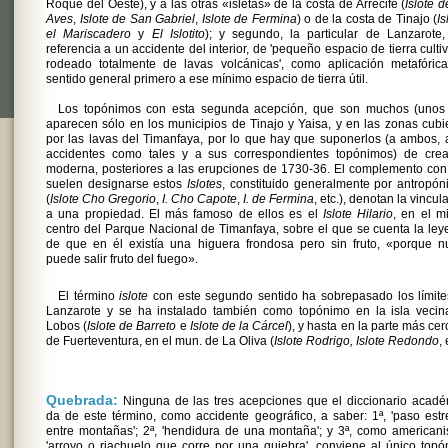
Roque del Oeste), y a las otras «isletas» de la costa de Arrecife (
Islote d
Aves
,
Islote de San Gabriel
,
Islote de Fermina
) o de la costa de Tinajo (
Is
el Mariscadero
y
El Islotito
); y segundo, la particular de Lanzarote
referencia a un accidente del interior, de 'pequeño espacio de tierra culti
rodeado totalmente de lavas volcánicas', como aplicación metafórica
sentido general primero a ese mínimo espacio de tierra útil.
Los topónimos con esta segunda acepción, que son muchos (unos 
aparecen sólo en los municipios de Tinajo y Yaisa, y en las zonas cubi
por las lavas del Timanfaya, por lo que hay que suponerlos (a ambos, 
accidentes como tales y a sus correspondientes topónimos) de crea
moderna, posteriores a las erupciones de 1730-36. El complemento co
suelen designarse estos
Islotes
, constituido generalmente por antropó
(
Islote Cho Gregorio
,
I. Cho Capote
,
I. de Fermina
, etc.), denotan la vincul
a una propiedad. El más famoso de ellos es el
Islote Hilario
, en el m
centro del Parque Nacional de Timanfaya, sobre el que se cuenta la le
de que en él existía una higuera frondosa pero sin fruto, «porque n
puede salir fruto del fuego».
El término
islote
con este segundo sentido ha sobrepasado los límit
Lanzarote y se ha instalado también como topónimo en la isla vecin
Lobos (
Islote de Barreto
e
Islote de la Cárcel
), y hasta en la parte más ce
de Fuerteventura, en el mun. de La Oliva (
Islote Rodrigo, Islote Redondo
, 
Quebrada:
Ninguna de las tres acepciones que el diccionario acadé
da de este término, como accidente geográfico, a saber: 1ª, 'paso est
entre montañas'; 2ª, 'hendidura de una montaña'; y 3ª, como american
'arroyo o riachuelo que corre por una quiebra', conviene al único top