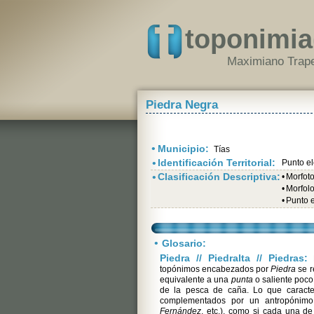
toponimia
Maximiano Trape
Piedra Negra
•
Municipio:
Tías
•
Identificación Territorial:
Punto e
•
Clasificación Descriptiva:
•
Morfot
•
Morfolo
•
Punto 
•
Glosario:
Piedra // Piedralta // Piedras:
E
topónimos encabezados por
Piedra
se r
equivalente a una
punta
o saliente poco
de la pesca de caña. Lo que caracte
complementados por un antropónimo
Fernández
, etc.), como si cada una d