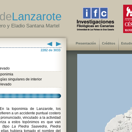
de
Lanzarote
ro y Eladio Santana Martel
Presentación
Créditos
Estudi
2282 de 3033
levado
oponimia
gías singulares de interior
elevado
n la toponimia de Lanzarote, los
efieren a un accidente puntual costero
 pronunciado, vinculado a la actividad
riza a estos topónimos es que van
 (tipo
La Piedra Saavedra
,
Piedra
e ellas hubiera tomado el nombre del