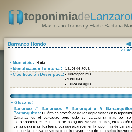
toponimia
de
Lanzaro
Maximiano Trapero y Eladio Santana Mar
Barranco Hondo
256 de
•
Municipio:
Haría
•
Identificación Territorial:
Cauce de agua
•
Clasificación Descriptiva:
•
Hidrotoponimia
•
Naturales
•
Cauce de agua
•
Glosario:
Barranco // Barrancos // Barranquillo // Barranquillo
Barranquitos:
El término prototípico de las depresiones en la toponim
Canarias es el
barranco
, pero éste se caracteriza más por se
hidrotopónimo, cauce natural de las aguas. No son muchos, en relación 
de las otras islas, los barrancos que aparecen en la toponimia de Lanzaro
eso por la relativa «juventud» de la mayor parte de los suelos lanzarot