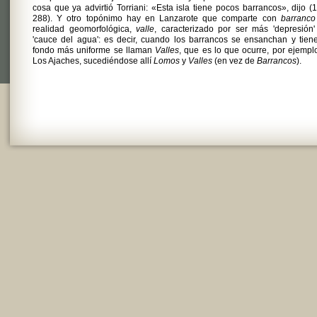
cosa que ya advirtió Torriani: «Esta isla tiene pocos barrancos», dijo (
288). Y otro topónimo hay en Lanzarote que comparte con
barranco
realidad geomorfológica,
valle
, caracterizado por ser más 'depresión
'cauce del agua': es decir, cuando los barrancos se ensanchan y tien
fondo más uniforme se llaman
Valles
, que es lo que ocurre, por ejempl
Los Ajaches, sucediéndose allí
Lomos
y
Valles
(en vez de
Barrancos
).