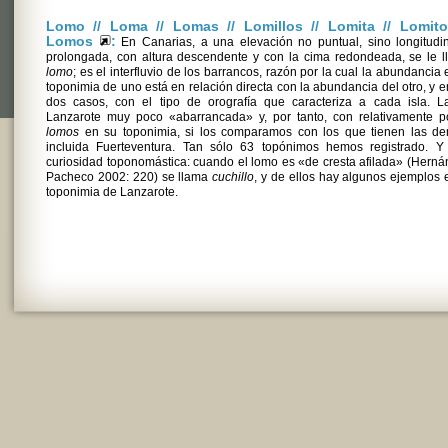
Lomo // Loma // Lomas // Lomillos // Lomita // Lomito
Lomos
:
En Canarias, a una elevación no puntual, sino longitudi
prolongada, con altura descendente y con la cima redondeada, se le 
lomo
; es el interfluvio de los barrancos, razón por la cual la abundancia 
toponimia de uno está en relación directa con la abundancia del otro, y e
dos casos, con el tipo de orografía que caracteriza a cada isla. L
Lanzarote muy poco «abarrancada» y, por tanto, con relativamente p
lomos
en su toponimia, si los comparamos con los que tienen las de
incluida Fuerteventura. Tan sólo 63 topónimos hemos registrado. Y
curiosidad toponomástica: cuando el lomo es «de cresta afilada» (Hern
Pacheco 2002: 220) se llama
cuchillo
, y de ellos hay algunos ejemplos 
toponimia de Lanzarote.