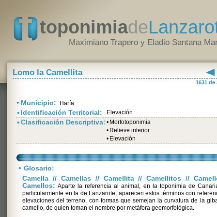
toponimia
de
Lanzaro
Maximiano Trapero y Eladio Santana Mar
Lomo la Camellita
1631 de
•
Municipio:
Haría
•
Identificación Territorial:
Elevación
•
Clasificación Descriptiva:
•
Morfotoponimia
•
Relieve interior
•
Elevación
•
Glosario:
Camella // Camellas // Camellita // Camellitos // Camell
Camellos:
Aparte la referencia al animal, en la toponimia de Canari
particularmente en la de Lanzarote, aparecen estos términos con referen
elevaciones del terreno, con formas que semejan la curvatura de la gib
camello, de quien toman el nombre por metáfora geomorfológica.