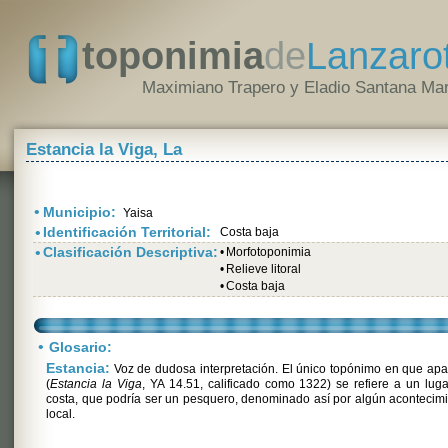
toponimia
de
Lanzaro
Maximiano Trapero y Eladio Santana Mar
Estancia la Viga, La
•
Municipio:
Yaisa
•
Identificación Territorial:
Costa baja
•
Clasificación Descriptiva:
•
Morfotoponimia
•
Relieve litoral
•
Costa baja
•
Glosario:
Estancia:
Voz de dudosa interpretación. El único topónimo en que ap
(
Estancia la Viga
, YA 14.51, calificado como 1322) se refiere a un lug
costa, que podría ser un pesquero, denominado así por algún acontecim
local.