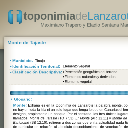
toponimia
de
Lanzaro
Maximiano Trapero y Eladio Santana Mar
Monte de Tajaste
•
Municipio:
Tinajo
•
Identificación Territorial:
Elemento vegetal
•
Clasificación Descriptiva:
•
Percepción geográfica del terreno
•
Elementos naturales y derivados
•
Elemento vegetal
•
Glosario:
Monte:
Extraña es en la toponimia de Lanzarote la palabra monte, p
no hay en toda la isla ni un solo lugar que tenga lo que en Canarias el té
designa, propiamente un bosque. Por el contrario, los tres únicos lugare
llamados,
Monte de Tajaste
(TO 7.53),
El Monte
(AR 12.11) y
Monte de
Bartolomé
(SB 12.10), refieren a dos zonas que en la actualidad nada t
de particular en relación al absoluto despoblamiento de vegetación d