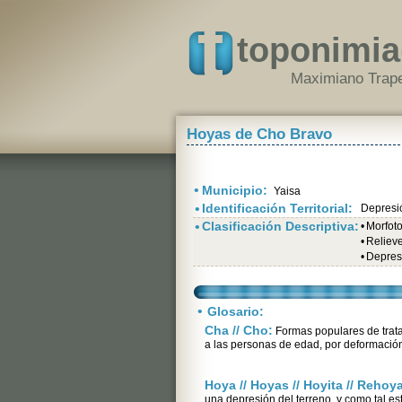
toponimia
Maximiano Trape
Hoyas de Cho Bravo
•
Municipio:
Yaisa
•
Identificación Territorial:
Depresi
•
Clasificación Descriptiva:
•
Morfot
•
Relieve
•
Depres
•
Glosario:
Cha // Cho:
Formas populares de trat
a las personas de edad, por deformación
Hoya // Hoyas // Hoyita // Rehoy
una depresión del terreno, y como tal es