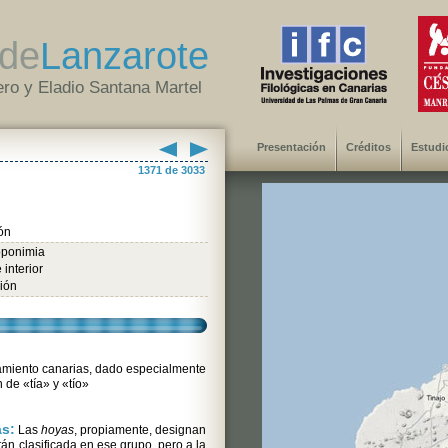
de
Lanzarote
ro y Eladio Santana Martel
Presentación
Créditos
Estudi
1371 de 3033
ón
oponimia
 interior
ión
amiento canarias, dado especialmente
 de «tía» y «tío»
as:
Las
hoyas
, propiamente, designan
tán clasificada en ese grupo, pero a la