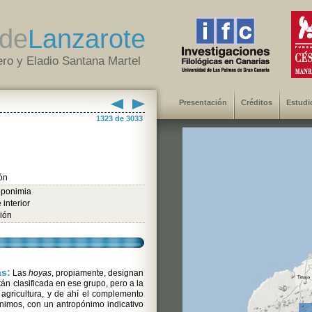
de
Lanzarote
ro y Eladio Santana Martel
Presentación
Créditos
Estudi
1323 de 3033
ón
oponimia
 interior
ión
as:
Las
hoyas
, propiamente, designan
tán clasificada en ese grupo, pero a la
 agricultura, y de ahí el complemento
nimos, con un antropónimo indicativo