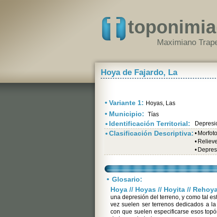
toponimia
Maximiano Trape
Hoya de Fajardo, La
•
Variante 1:
Hoyas, Las
•
Municipio:
Tías
•
Identificación Territorial:
Depresi
•
Clasificación Descriptiva:
•
Morfot
•
Relieve
•
Depres
•
Glosario:
Hoya // Hoyas // Hoyita // Rehoy
una depresión del terreno, y como tal es
vez suelen ser terrenos dedicados a la
con que suelen especificarse esos topó