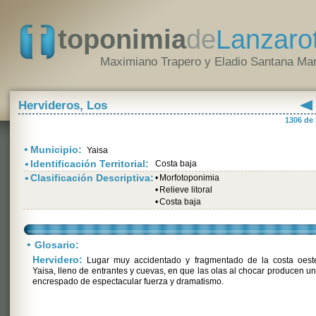
toponimia
de
Lanzaro
Maximiano Trapero y Eladio Santana Mar
Hervideros, Los
1306 de
•
Municipio:
Yaisa
•
Identificación Territorial:
Costa baja
•
Clasificación Descriptiva:
•
Morfotoponimia
•
Relieve litoral
•
Costa baja
•
Glosario:
Hervidero:
Lugar muy accidentado y fragmentado de la costa oest
Yaisa, lleno de entrantes y cuevas, en que las olas al chocar producen u
encrespado de espectacular fuerza y dramatismo.