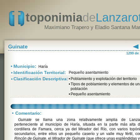
toponimia
de
Lanzaro
Maximiano Trapero y Eladio Santana Mar
Guinate
1299 de
•
Municipio:
Haría
•
Identificación Territorial:
Pequeño asentamiento
•
Clasificación Descriptiva:
•
Poblamiento y explotación del territorio
•
Tipos de poblamiento y elementos de u
población
•
Pequeño asentamiento
•
Comentario:
Guinate
se llama una zona relativamente amplia de Lanzar
perteneciente al municipio de Haría, situada en la parte más alta d
cordillera de Famara, cerca ya del Mirador del Río, con varios topó
secundarios, entre ellos un pequeño caserío y un valle muy fértil, c
Rincón de Guinate
, el
Mirador de Guinate
(que ofrece unas espléndidas v