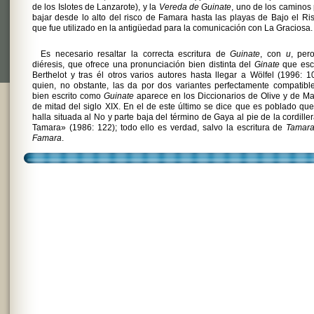
de los Islotes de Lanzarote), y la
Vereda de Guinate
, uno de los caminos
bajar desde lo alto del risco de Famara hasta las playas de Bajo el Ri
que fue utilizado en la antigüedad para la comunicación con La Graciosa.
Es necesario resaltar la correcta escritura de
Guinate
, con
u
, per
diéresis, que ofrece una pronunciación bien distinta del
Ginate
que escr
Berthelot y tras él otros varios autores hasta llegar a Wölfel (1996: 1
quien, no obstante, las da por dos variantes perfectamente compatibl
bien escrito como
Guinate
aparece en los Diccionarios de Olive y de M
de mitad del siglo XIX. En el de este último se dice que es poblado qu
halla situada al No y parte baja del término de Gaya al pie de la cordille
Tamara» (1986: 122); todo ello es verdad, salvo la escritura de
Tamar
Famara
.