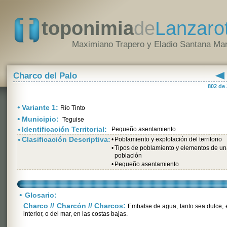
toponimia
de
Lanzaro
Maximiano Trapero y Eladio Santana Mar
Charco del Palo
802 de
•
Variante 1:
Río Tinto
•
Municipio:
Teguise
•
Identificación Territorial:
Pequeño asentamiento
•
Clasificación Descriptiva:
•
Poblamiento y explotación del territorio
•
Tipos de poblamiento y elementos de u
población
•
Pequeño asentamiento
•
Glosario:
Charco // Charcón // Charcos:
Embalse de agua, tanto sea dulce, 
interior, o del mar, en las costas bajas.