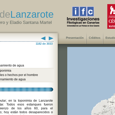
de
Lanzarote
ro y Eladio Santana Martel
Presentación
Créditos
Estudi
1182 de 3033
amiento de agua
oponimia
iales o hechos por el hombre
namiento de agua
lar; en la toponimia de Lanzarote
itar. Todos esos estanques fueron
omienzo de los años 60, para el
o; hoy están todos desaparecidos o