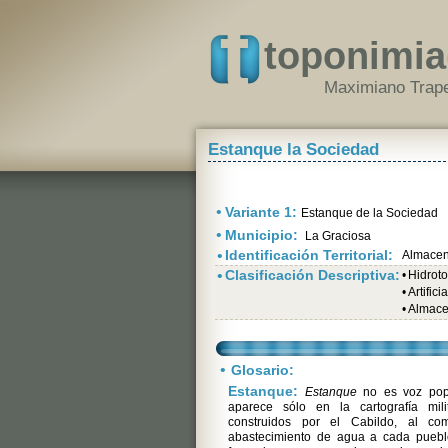
toponimia
Maximiano Trape
Estanque la Sociedad
•
Variante 1:
Estanque de la Sociedad
•
Municipio:
La Graciosa
•
Identificación Territorial:
Almacen
•
Clasificación Descriptiva:
•
Hidrot
•
Artific
•
Almace
•
Glosario:
Estanque:
Estanque
no es voz popu
aparece sólo en la cartografía mil
construidos por el Cabildo, al c
abastecimiento de agua a cada puebl