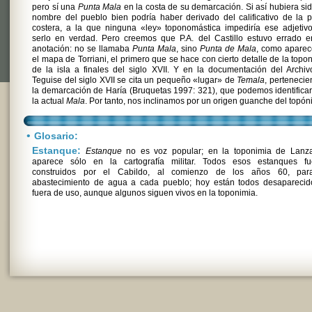
pero sí una
Punta Mala
en la costa de su demarcación. Si así hubiera sid
nombre del pueblo bien podría haber derivado del calificativo de la 
costera, a la que ninguna «ley» toponomástica impediría ese adjetiv
serlo en verdad. Pero creemos que P.A. del Castillo estuvo errado e
anotación: no se llamaba
Punta Mala
, sino
Punta de Mala
, como aparec
el mapa de Torriani, el primero que se hace con cierto detalle de la topo
de la isla a finales del siglo XVII. Y en la documentación del Archi
Teguise del siglo XVII se cita un pequeño «lugar» de
Temala
, pertenecie
la demarcación de Haría (Bruquetas 1997: 321), que podemos identifica
la actual
Mala
. Por tanto, nos inclinamos por un origen guanche del topón
•
Glosario:
Estanque:
Estanque
no es voz popular; en la toponimia de Lanza
aparece sólo en la cartografía militar. Todos esos estanques fu
construidos por el Cabildo, al comienzo de los años 60, par
abastecimiento de agua a cada pueblo; hoy están todos desaparecid
fuera de uso, aunque algunos siguen vivos en la toponimia.