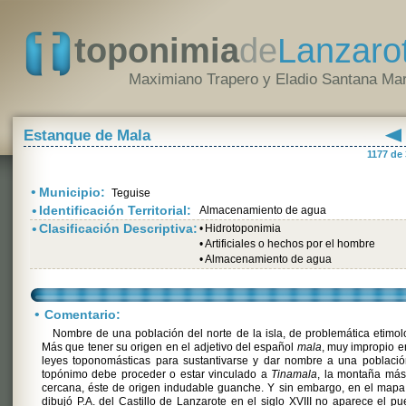
toponimia
de
Lanzaro
Maximiano Trapero y Eladio Santana Mar
Estanque de Mala
1177 de
•
Municipio:
Teguise
•
Identificación Territorial:
Almacenamiento de agua
•
Clasificación Descriptiva:
•
Hidrotoponimia
•
Artificiales o hechos por el hombre
•
Almacenamiento de agua
•
Comentario:
Nombre de una población del norte de la isla, de problemática etimol
Más que tener su origen en el adjetivo del español
mala
, muy impropio e
leyes toponomásticas para sustantivarse y dar nombre a una població
topónimo debe proceder o estar vinculado a
Tinamala
, la montaña más
cercana, éste de origen indudable guanche. Y sin embargo, en el map
dibujó P.A. del Castillo de Lanzarote en el siglo XVIII no aparece el pu