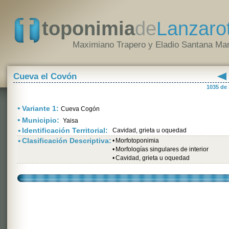
toponimia
de
Lanzaro
Maximiano Trapero y Eladio Santana Mar
Cueva el Covón
1035 de
•
Variante 1:
Cueva Cogón
•
Municipio:
Yaisa
•
Identificación Territorial:
Cavidad, grieta u oquedad
•
Clasificación Descriptiva:
•
Morfotoponimia
•
Morfologías singulares de interior
•
Cavidad, grieta u oquedad