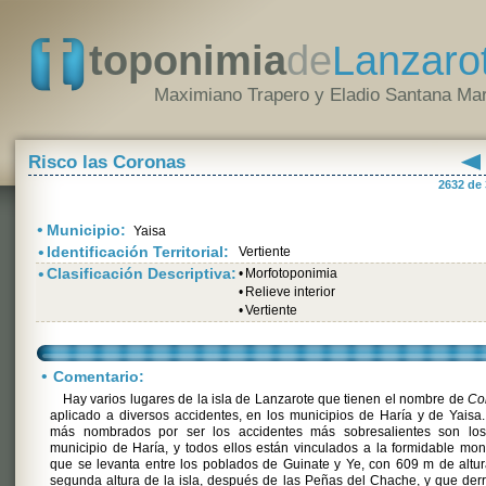
toponimia
de
Lanzaro
Maximiano Trapero y Eladio Santana Mar
Risco las Coronas
2632 de
•
Municipio:
Yaisa
•
Identificación Territorial:
Vertiente
•
Clasificación Descriptiva:
•
Morfotoponimia
•
Relieve interior
•
Vertiente
•
Comentario:
Hay varios lugares de la isla de Lanzarote que tienen el nombre de
Co
aplicado a diversos accidentes, en los municipios de Haría y de Yaisa
más nombrados por ser los accidentes más sobresalientes son los
municipio de Haría, y todos ellos están vinculados a la formidable mo
que se levanta entre los poblados de Guinate y Ye, con 609 m de altur
segunda altura de la isla, después de las Peñas del Chache, y que de