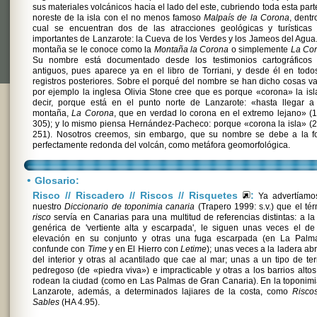
sus materiales volcánicos hacia el lado del este, cubriendo toda esta part
noreste de la isla con el no menos famoso
Malpaís de la Corona
, dentr
cual se encuentran dos de las atracciones geológicas y turísticas
importantes de Lanzarote: la Cueva de los Verdes y los Jameos del Agua.
montaña se le conoce como la
Montaña la Corona
o simplemente
La Co
Su nombre está documentado desde los testimonios cartográficos
antiguos, pues aparece ya en el libro de Torriani, y desde él en todo
registros posteriores. Sobre el porqué del nombre se han dicho cosas va
por ejemplo la inglesa Olivia Stone cree que es porque «corona» la isl
decir, porque está en el punto norte de Lanzarote: «hasta llegar a
montaña,
La Corona
, que en verdad lo corona en el extremo lejano» (
305); y lo mismo piensa Hernández-Pacheco: porque «corona la isla» (
251). Nosotros creemos, sin embargo, que su nombre se debe a la f
perfectamente redonda del volcán, como metáfora geomorfológica.
•
Glosario:
Risco // Riscadero // Riscos // Risquetes
:
Ya advertíamo
nuestro
Diccionario de toponimia canaria
(Trapero 1999: s.v.) que el té
risco
servía en Canarias para una multitud de referencias distintas: a l
genérica de 'vertiente alta y escarpada', le siguen unas veces el d
elevación en su conjunto y otras una fuga escarpada (en La Palm
confunde con
Time
y en El Hierro con
Letime
); unas veces a la ladera ab
del interior y otras al acantilado que cae al mar; unas a un tipo de te
pedregoso (de «piedra viva») e impracticable y otras a los barrios alto
rodean la ciudad (como en Las Palmas de Gran Canaria). En la toponim
Lanzarote, además, a determinados lajiares de la costa, como
Risco
Sables
(HA 4.95).