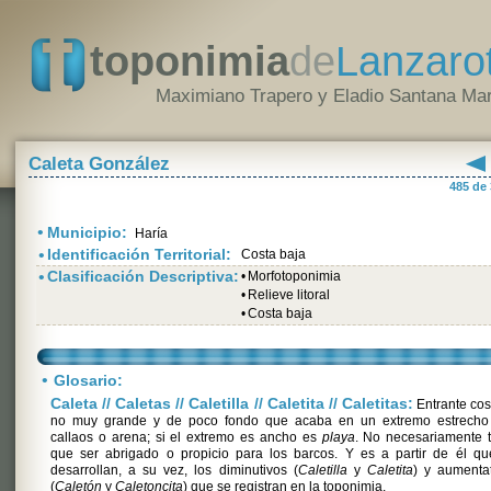
toponimia
de
Lanzaro
Maximiano Trapero y Eladio Santana Mar
Caleta González
485 de
•
Municipio:
Haría
•
Identificación Territorial:
Costa baja
•
Clasificación Descriptiva:
•
Morfotoponimia
•
Relieve litoral
•
Costa baja
•
Glosario:
Caleta // Caletas // Caletilla // Caletita // Caletitas:
Entrante cos
no muy grande y de poco fondo que acaba en un extremo estrecho
callaos o arena; si el extremo es ancho es
playa
. No necesariamente 
que ser abrigado o propicio para los barcos. Y es a partir de él qu
desarrollan, a su vez, los diminutivos (
Caletilla
y
Caletita
) y aumenta
(
Caletón
y
Caletoncita
) que se registran en la toponimia.