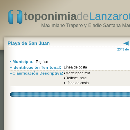
toponimia
de
Lanzaro
Maximiano Trapero y Eladio Santana Mar
Playa de San Juan
2343 de
•
Municipio:
Teguise
•
Identificación Territorial:
Línea de costa
•
Clasificación Descriptiva:
•
Morfotoponimia
•
Relieve litoral
•
Línea de costa