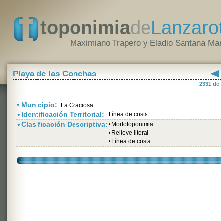
toponimia
de
Lanzaro
Maximiano Trapero y Eladio Santana Mar
Playa de las Conchas
2331 de
•
Municipio:
La Graciosa
•
Identificación Territorial:
Línea de costa
•
Clasificación Descriptiva:
•
Morfotoponimia
•
Relieve litoral
•
Línea de costa