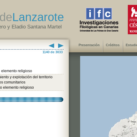
de
Lanzarote
ro y Eladio Santana Martel
Presentación
Créditos
Estudi
1140 de 3033
 elemento religioso
ento y explotación del territorio
os comunitarios
o elemento religioso