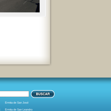
Ermita de San José
:
Ermita de San Leandro