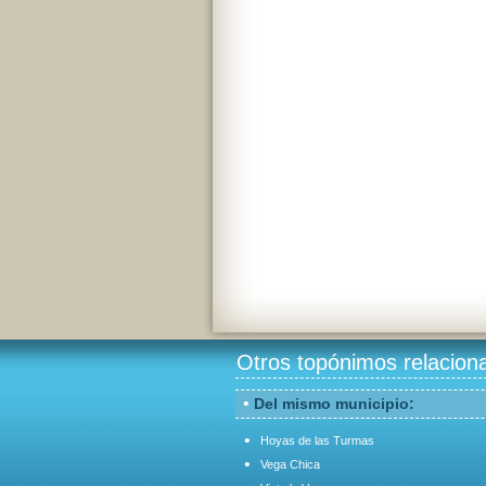
Otros topónimos relacion
•
Del mismo municipio:
•
Hoyas de las Turmas
•
Vega Chica