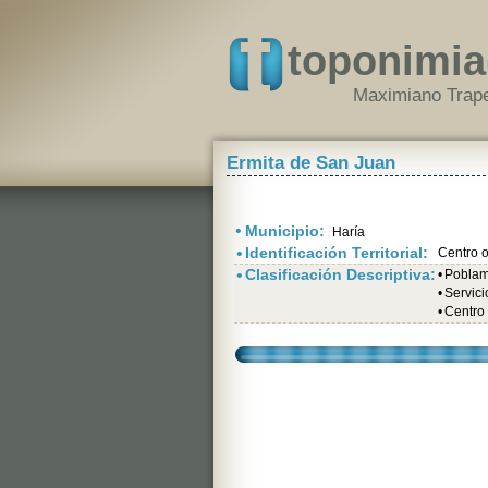
toponimia
Maximiano Trape
Ermita de San Juan
•
Municipio:
Haría
•
Identificación Territorial:
Centro o
•
Clasificación Descriptiva:
•
Poblami
•
Servici
•
Centro 