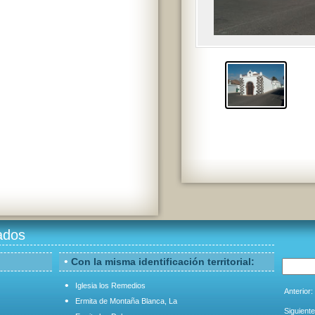
ados
•
Con la misma identificación territorial:
•
Iglesia los Remedios
Anterior:
•
Ermita de Montaña Blanca, La
Siguiente