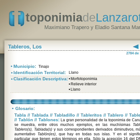
toponimia
de
Lanzaro
Maximiano Trapero y Eladio Santana Mar
Tableros, Los
2784 de
•
Municipio:
Tinajo
•
Identificación Territorial:
Llano
•
Clasificación Descriptiva:
•
Morfotoponimia
•
Relieve interior
•
Llano
•
Glosario:
Tabla // Tablada // Tabladillo // Tableritos // Tablero // Tabl
// Tablón // Tablones:
La gran personalidad de la toponimia de Can
se muestra, entre otros muchos ejemplos, en las muchísimas
Tabl
Tablero(s), Tablada(s)
y sus correspondientes derivados diminutivos, m
aumentativo
Tablón(es)
, que hay en todas sus islas. Y en el signif
particular que tienen estos términos en ella. Sólo la acepción 16 del 