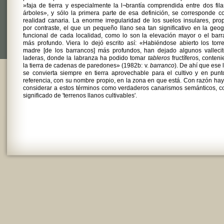
»faja de tierra y especialmente la l¬brantía comprendida entre dos fil
árboles», y sólo la primera parte de esa definición, se corresponde c
realidad canaria. La enorme irregularidad de los suelos insulares, prop
por contraste, el que un pequeño llano sea tan significativo en la geog
funcional de cada localidad, como lo son la elevación mayor o el bar
más profundo. Viera lo dejó escrito así: «Habiéndose abierto los torr
madre [de los barrancos] más profundos, han dejado algunos vallecit
laderas, donde la labranza ha podido tomar
tableros
fructíferos, conten
la tierra de cadenas de paredones» (1982b: v.
barranco
). De ahí que ese 
se convierta siempre en tierra aprovechable para el cultivo y en pun
referencia, con su nombre propio, en la zona en que está. Con razón ha
considerar a estos términos como verdaderos canarismos semánticos, c
significado de 'terrenos llanos cultivables'.