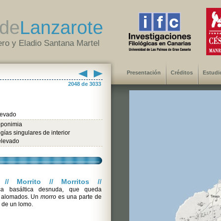
de
Lanzarote
ro y Eladio Santana Martel
Presentación
Créditos
Estudi
2048 de 3033
levado
oponimia
gías singulares de interior
elevado
// Morrito // Morritos //
a basáltica desnuda, que queda
s alomados. Un
morro
es una parte de
 de un lomo.