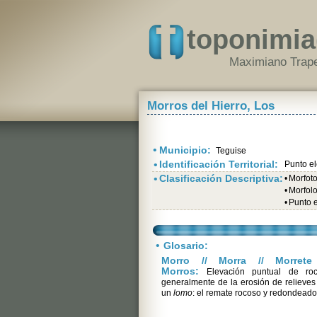
toponimia
Maximiano Trape
Morros del Hierro, Los
•
Municipio:
Teguise
•
Identificación Territorial:
Punto e
•
Clasificación Descriptiva:
•
Morfot
•
Morfolo
•
Punto 
•
Glosario:
Morro // Morra // Morrete 
Morros:
Elevación puntual de roc
generalmente de la erosión de relieve
un
lomo
: el remate rocoso y redondeado