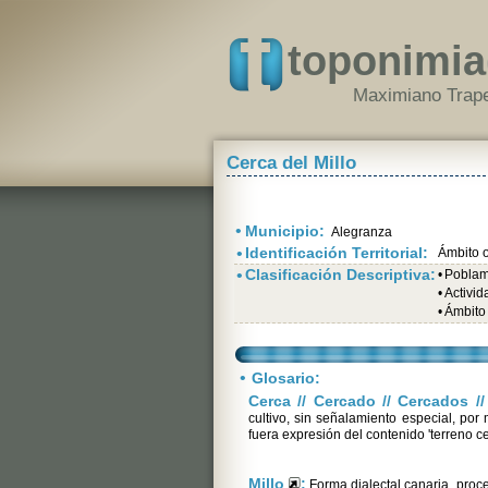
toponimia
Maximiano Trape
Cerca del Millo
•
Municipio:
Alegranza
•
Identificación Territorial:
Ámbito o
•
Clasificación Descriptiva:
•
Poblami
•
Activi
•
Ámbito 
•
Glosario:
Cerca // Cercado // Cercados /
cultivo, sin señalamiento especial, po
fuera expresión del contenido 'terreno c
Millo
:
Forma dialectal canaria, proc