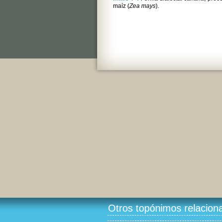
maíz (
Zea mays
).
Otros topónimos relacion