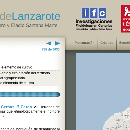
de
Lanzarote
ro y Eladio Santana Martel
Presentación
Créditos
Estudi
735 de 3033
 elemento de cultivo
ento y explotación del territorio
dad agropecuaria
o elemento de cultivo
/ Cercas // Cerco
:
Terrenos de
r más que etimológicamente el nombre
ercado'.
edente del portugués, de denominar al