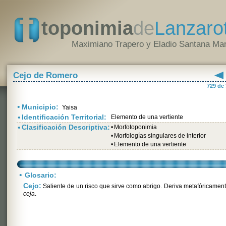
toponimia
de
Lanzaro
Maximiano Trapero y Eladio Santana Mar
Cejo de Romero
729 de
•
Municipio:
Yaisa
•
Identificación Territorial:
Elemento de una vertiente
•
Clasificación Descriptiva:
•
Morfotoponimia
•
Morfologías singulares de interior
•
Elemento de una vertiente
•
Glosario:
Cejo:
Saliente de un risco que sirve como abrigo. Deriva metafóricamen
ceja
.