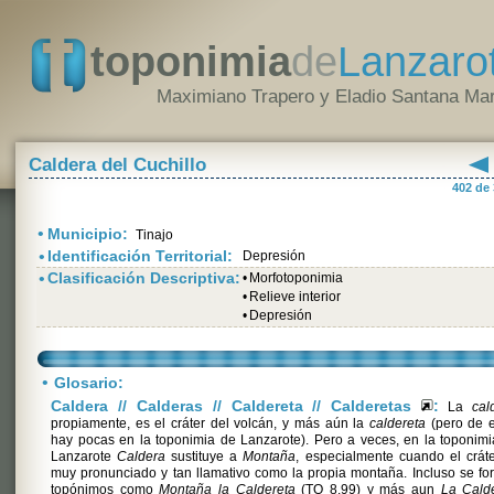
toponimia
de
Lanzaro
Maximiano Trapero y Eladio Santana Mar
Caldera del Cuchillo
402 de
•
Municipio:
Tinajo
•
Identificación Territorial:
Depresión
•
Clasificación Descriptiva:
•
Morfotoponimia
•
Relieve interior
•
Depresión
•
Glosario:
Caldera // Calderas // Caldereta // Calderetas
:
La
cal
propiamente, es el cráter del volcán, y más aún la
caldereta
(pero de e
hay pocas en la toponimia de Lanzarote). Pero a veces, en la toponim
Lanzarote
Caldera
sustituye a
Montaña
, especialmente cuando el crát
muy pronunciado y tan llamativo como la propia montaña. Incluso se f
topónimos como
Montaña la Caldereta
(TO 8.99) y más aun
La Calde