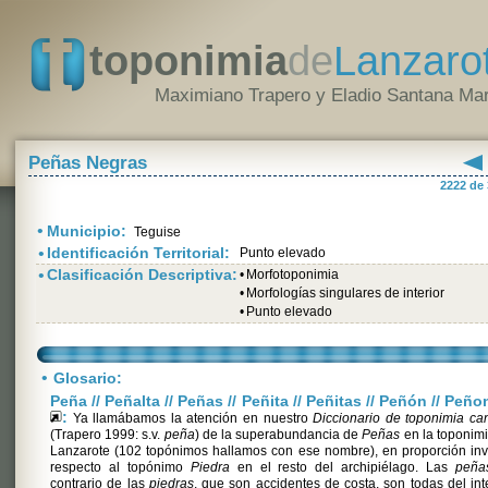
toponimia
de
Lanzaro
Maximiano Trapero y Eladio Santana Mar
Peñas Negras
2222 de
•
Municipio:
Teguise
•
Identificación Territorial:
Punto elevado
•
Clasificación Descriptiva:
•
Morfotoponimia
•
Morfologías singulares de interior
•
Punto elevado
•
Glosario:
Peña // Peñalta // Peñas // Peñita // Peñitas // Peñón // Peñ
:
Ya llamábamos la atención en nuestro
Diccionario de toponimia ca
(Trapero 1999: s.v.
peña
) de la superabundancia de
Peñas
en la toponim
Lanzarote (102 topónimos hallamos con ese nombre), en proporción in
respecto al topónimo
Piedra
en el resto del archipiélago. Las
peña
contrario de las
piedras
, que son accidentes de costa, son todas del inte