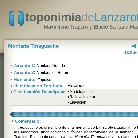
toponimia
de
Lanzaro
Maximiano Trapero y Eladio Santana Mar
Montaña Tinaguache
1919 de
•
Variante 1:
Montaña Grande
•
Variante 2:
Montaña de Hurón
•
Municipio:
Teguise
•
Identificación Territorial:
Elevación
•
Clasificación Descriptiva:
•
Morfotoponimia
•
Relieve interior
•
Elevación
•
Comentario:
Tinaguache
es el nombre de una montaña de Lanzarote situada al nor
las modernas urbanizaciones turísticas desarrolladas en la llamada 
Teguise. Totalmente pegada a esta
Montaña Tinaguache
y a su lado nor