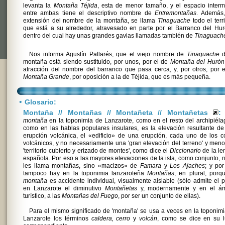
levanta la
Montaña Téjida
, esta de menor tamaño, y el espacio inter
entre ambas tiene el descriptivo nombre de
Entremontañas
. Además,
extensión del nombre de la montaña, se llama
Tinaguache
todo el terri
que está a su alrededor, atravesado en parte por el Barranco del Hu
dentro del cual hay unas grandes gavias llamadas también de
Tinaguach
Nos informa Agustín Pallarés, que el viejo nombre de
Tinaguache
d
montaña está siendo sustituido, por unos, por el de
Montaña del Hurón
atracción del nombre del barranco que pasa cerca, y, por otros, por 
Montaña Grande
, por oposición a la de Téjida, que es más pequeña.
•
Glosario:
Montaña // Montañas // Montañeta // Montañetas
:
montaña
en la toponimia de Lanzarote, como en el resto del archipiéla
como en las hablas populares insulares, es la elevación resultante d
erupción volcánica, el «edificio» de una erupción, cada uno de los 
volcánicos, y no necesariamente una 'gran elevación del terreno' y men
'territorio cubierto y erizado de montes', como dice el
Diccionario
de la le
española. Por eso a las mayores elevaciones de la isla, como conjunto, 
les llama montañas, sino «macizos» de
Famara
y
Los Ajaches
; y po
tampoco hay en la toponimia lanzaroteña
Montañas
, en plural, porq
montaña
es accidente individual, visualmente aislable (sólo admite el p
en Lanzarote el diminutivo
Montañetas
y, modernamente y en el ám
turístico, a las
Montañas del Fuego
, por ser un conjunto de ellas).
Para el mismo significado de 'montaña' se usa a veces en la toponim
Lanzarote los términos
caldera, cerro
y
volcán
, como se dice en su l