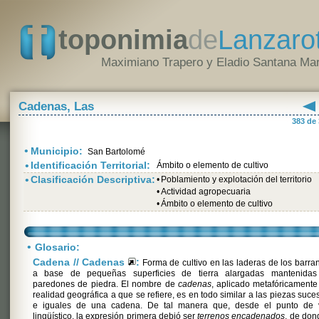
toponimia
de
Lanzaro
Maximiano Trapero y Eladio Santana Mar
Cadenas, Las
383 de
•
Municipio:
San Bartolomé
•
Identificación Territorial:
Ámbito o elemento de cultivo
•
Clasificación Descriptiva:
•
Poblamiento y explotación del territorio
•
Actividad agropecuaria
•
Ámbito o elemento de cultivo
•
Glosario:
Cadena // Cadenas
:
Forma de cultivo en las laderas de los barra
a base de pequeñas superficies de tierra alargadas mantenidas
paredones de piedra. El nombre de
cadenas
, aplicado metafóricamente
realidad geográfica a que se refiere, es en todo similar a las piezas suce
e iguales de una cadena. De tal manera que, desde el punto de v
lingüístico, la expresión primera debió ser
terrenos encadenados
, de don