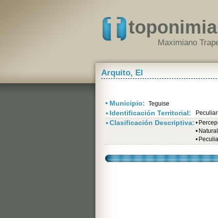
toponimia
Maximiano Trape
Arquito, El
•
Municipio:
Teguise
•
Identificación Territorial:
Peculiar
•
Clasificación Descriptiva:
•
Percepc
•
Natural
•
Peculia