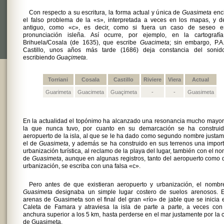
Con respecto a su escritura, la forma actual y única de
Guasimeta
enci
el falso problema de la «s», interpretada a veces en los mapas, y d
antiguo, como «c», es decir, como si fuera un caso de seseo e
pronunciación isleña. Así ocurre, por ejemplo, en la cartografí
Brihuela/Cosala (de 1635), que escribe
Guacimeta
; sin embargo, P.A
Castillo, unos años más tarde (1686) deja constancia del sonido
escribiendo
Guaçimeta
.
Torriani
Cosala
Castillo
Riviere
Viera
Actual
Guarimeta
Guacimeta
Guaçimeta
-
-
Guasimeta
En la actualidad el topónimo ha alcanzado una resonancia mucho mayo
la que nunca tuvo, por cuanto en su demarcación se ha construid
aeropuerto de la isla, al que se le ha dado como segundo nombre justa
el de
Guasimeta
, y además se ha construido en sus terrenos una impor
urbanización turística, al reclamo de la playa del lugar, también con el n
de
Guasimeta
, aunque en algunas registros, tanto del aeropuerto como 
urbanización, se escriba con una falsa «c».
Pero antes de que existieran aeropuerto y urbanización, el nombr
Guasimeta
designaba un simple lugar costero de suelos arenosos. E
arenas de Guasimeta son el final del gran «río» de jable que se inicia 
Caleta de Famara y atraviesa la isla de parte a parte, a veces con
anchura superior a los 5 km, hasta perderse en el mar justamente por la 
de Guasimeta.