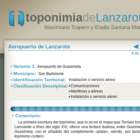
toponimia
de
Lanzaro
Maximiano Trapero y Eladio Santana Mar
Aeropuerto de Lanzarote
6 de
•
Variante 1:
Aeropuerto de Guasimeta
•
Municipio:
San Bartolomé
•
Identificación Territorial:
Instalación o servicio aéreo
•
Clasificación Descriptiva:
•
Comunicaciones
•
Marítimas y aéreas
•
Instalación o servicio aéreo
•
Comentario:
La primera escritura del topónimo, que lo es en el mapa que Torriani hi
Lanzarote a fines del siglo XVI, ofrece una lectura dudosa, entre
Guarim
Guasimeta
, con el añadido del complemento «plaia», siendo, por tant
topónimo costero.