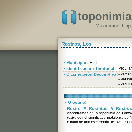
toponimia
Maximiano Trape
Rostros, Los
•
Municipio:
Haría
•
Identificación Territorial:
Peculiar
•
Clasificación Descriptiva:
•
Percepc
•
Natural
•
Peculia
•
Glosario:
Rostro // Rostritos // Rostr
encontramos en la toponimia de Lanzar
rostro
con el significado metafórico de 'f
o talud de una escorrentía de lava brusc