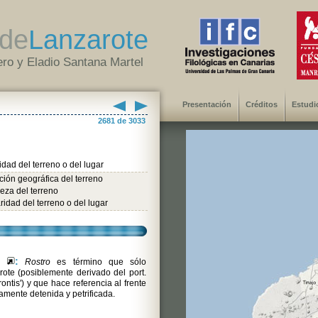
de
Lanzarote
ro y Eladio Santana Martel
Presentación
Créditos
Estudi
2681 de 3033
idad del terreno o del lugar
ión geográfica del terreno
eza del terreno
ridad del terreno o del lugar
os
:
Rostro
es término que sólo
ote (posiblemente derivado del port.
rontis') y que hace referencia al frente
amente detenida y petrificada.