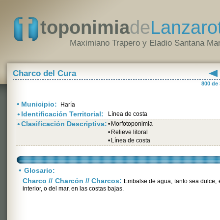
toponimia
de
Lanzaro
Maximiano Trapero y Eladio Santana Mar
Charco del Cura
800 de
•
Municipio:
Haría
•
Identificación Territorial:
Línea de costa
•
Clasificación Descriptiva:
•
Morfotoponimia
•
Relieve litoral
•
Línea de costa
•
Glosario:
Charco // Charcón // Charcos:
Embalse de agua, tanto sea dulce, 
interior, o del mar, en las costas bajas.