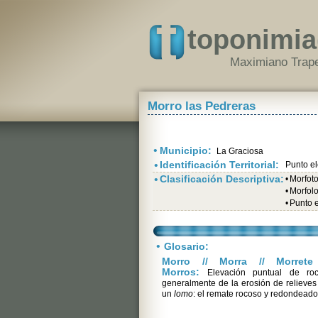
toponimia
Maximiano Trape
Morro las Pedreras
•
Municipio:
La Graciosa
•
Identificación Territorial:
Punto e
•
Clasificación Descriptiva:
•
Morfot
•
Morfolo
•
Punto 
•
Glosario:
Morro // Morra // Morrete 
Morros:
Elevación puntual de roc
generalmente de la erosión de relieve
un
lomo
: el remate rocoso y redondeado