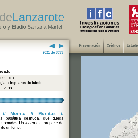
de
Lanzarote
ro y Eladio Santana Martel
Presentación
Créditos
Estudi
2021 de 3033
levado
oponimia
gías singulares de interior
elevado
// Morrito // Morritos //
a basáltica desnuda, que queda
s alomados. Un
morro
es una parte de
 de un lomo.