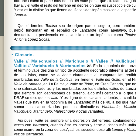
barranco como la parte más honda del valle por la que circulan las agu
lluvia, y el valle el resto del terreno en depresión que es susceptible de cul
Y esa es la distinción que tienen aquí esos dos topónimos con el específi
Temisa
.
Que el término
Temisa
sea de origen parece seguro, pero también
debió funcionar en el español de Lanzarote como apelativo, pue
demuestra la pervivencia en esta isla de un topónimo como
Temis
Antonia López Socas
.
•
Glosario:
Valle // Malechuelos // Marichuelo // Valles // Vallichuel
Vallito // Varichuelo // Varrichuelos
:
En la toponimia de Lanza
el término
valle
designa un tipo de accidente geográfico diferente al del 
de las islas, como se advierte claramente al comparar las realid
nombradas por
Valle de la Orotava
, en Tenerife,
Valle del Golfo
, en El Hi
Valle de Aridane
, en La Palma, o
Valle de Telde
, en Gran Canaria, que n
sino extensas laderas, y las nombradas por los distintos
valles
de Lanzar
que siempre son 'depresiones del terreno', algo más cercano a lo que 
DRAE se dice que es
valle
. Y es digno de destacarse, además, la cantid
Valles
que hay en la toponimia de Lanzarote: más de 40, a los que ha
sumar los caracterizados por los diminutivos
Varichuelo, Vallich
Valichuelo, Marichuelo, Maleschuelo
y otras variantes.
Así pues,
valle
es siempre una depresión del terreno, confundiéndo
veces con
barranco
, cuando éste es ancho y tiene el fondo más unif
como ocurre en la zona de Los Ajaches, sucediéndose allí
Lomos
y
Valle
vez de Barrancos.