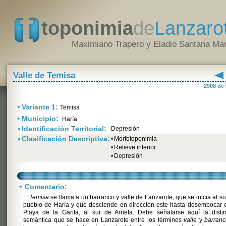
toponimia
de
Lanzaro
Maximiano Trapero y Eladio Santana Mar
Valle de Temisa
2908 de
•
Variante 1:
Temisa
•
Municipio:
Haría
•
Identificación Territorial:
Depresión
•
Clasificación Descriptiva:
•
Morfotoponimia
•
Relieve interior
•
Depresión
•
Comentario:
Temisa
se llama a un barranco y valle de Lanzarote, que se inicia al su
pueblo de Haría y que desciende en dirección este hasta desembocar 
Playa de la Garita, al sur de Arrieta. Debe señalarse aquí la disti
semántica que se hace en Lanzarote entre los términos
valle
y
barran