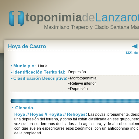
toponimia
de
Lanzaro
Maximiano Trapero y Eladio Santana Mar
Hoya de Castro
1321 de
•
Municipio:
Haría
•
Identificación Territorial:
Depresión
•
Clasificación Descriptiva:
•
Morfotoponimia
•
Relieve interior
•
Depresión
•
Glosario:
Hoya // Hoyas // Hoyita // Rehoyas:
Las
hoyas
, propiamente, des
una depresión del terreno, y como tal están clasificada en ese grupo, pero
vez suelen ser terrenos dedicados a la agricultura, y de ahí el comple
con que suelen especificarse esos topónimos, con un antropónimo indic
de la propiedad.