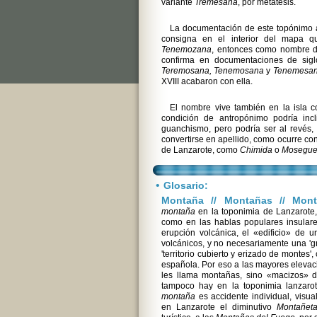
variante
Tremesana
, por metátesis.
La documentación de este topónimo ar
consigna en el interior del mapa qu
Tenemozana
, entonces como nombre de
confirma en documentaciones de siglo
Teremosana, Tenemosana
y
Tenemesa
XVIII acabaron con ella.
El nombre vive también en la isla c
condición de antropónimo podría incl
guanchismo, pero podría ser al revés
convertirse en apellido, como ocurre co
de Lanzarote, como
Chimida
o
Mosegu
•
Glosario:
Montaña // Montañas // Mon
montaña
en la toponimia de Lanzarote, 
como en las hablas populares insulare
erupción volcánica, el «edificio» de 
volcánicos, y no necesariamente una 'g
'territorio cubierto y erizado de montes'
española. Por eso a las mayores elevaci
les llama montañas, sino «macizos»
tampoco hay en la toponimia lanzar
montaña
es accidente individual, visua
en Lanzarote el diminutivo
Montañet