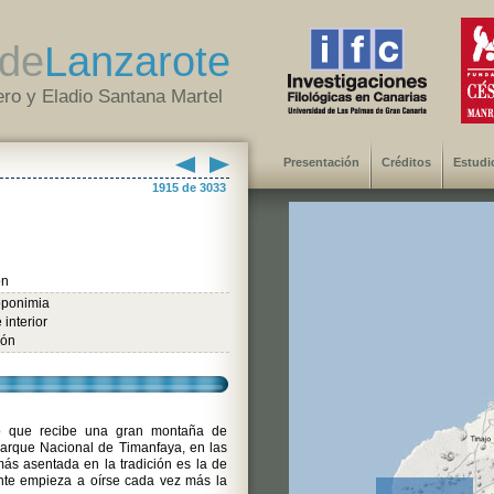
de
Lanzarote
ro y Eladio Santana Martel
Presentación
Créditos
Estudi
1915 de 3033
ón
oponimia
 interior
ión
o que recibe una gran montaña de
 Parque Nacional de Timanfaya, en las
ás asentada en la tradición es la de
te empieza a oírse cada vez más la