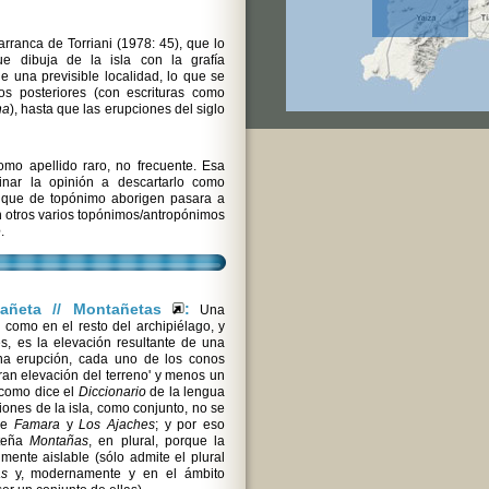
ranca de Torriani (1978: 45), que lo
e dibuja de la isla con la grafía
 una previsible localidad, lo que se
s posteriores (con escrituras como
na
), hasta que las erupciones del siglo
omo apellido raro, no frecuente. Esa
inar la opinión a descartarlo como
, que de topónimo aborigen pasara a
n otros varios topónimos/antropónimos
e
.
tañeta // Montañetas
:
Una
como en el resto del archipiélago, y
s, es la elevación resultante de una
una erupción, cada uno de los conos
ran elevación del terreno' y menos un
, como dice el
Diccionario
de la lengua
ones de la isla, como conjunto, no se
 de
Famara
y
Los Ajaches
; y por eso
oteña
Montañas
, en plural, porque la
lmente aislable (sólo admite el plural
as
y, modernamente y en el ámbito