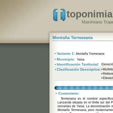
toponimia
Maximiano Trape
Montaña Termesana
•
Variante 1:
Montaña Tremesana
•
Municipio:
Yaisa
•
Identificación Territorial:
Elevaci
•
Clasificación Descriptiva:
•
Morfot
•
Relieve
•
Elevac
•
Comentario:
Termesana
es el nombre específic
Lanzarote situada en el límite sur del
cercanías de Yaisa. La denominación m
Montaña Termesana
, pero modernamen