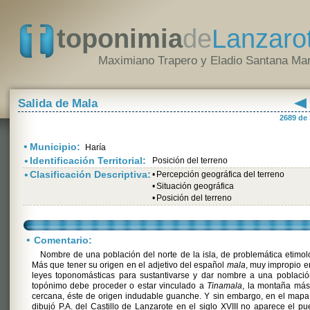
toponimia
de
Lanzaro
Maximiano Trapero y Eladio Santana Mar
Salida de Mala
2689 de
•
Municipio:
Haría
•
Identificación Territorial:
Posición del terreno
•
Clasificación Descriptiva:
•
Percepción geográfica del terreno
•
Situación geográfica
•
Posición del terreno
•
Comentario:
Nombre de una población del norte de la isla, de problemática etimol
Más que tener su origen en el adjetivo del español
mala
, muy impropio e
leyes toponomásticas para sustantivarse y dar nombre a una població
topónimo debe proceder o estar vinculado a
Tinamala
, la montaña más
cercana, éste de origen indudable guanche. Y sin embargo, en el map
dibujó P.A. del Castillo de Lanzarote en el siglo XVIII no aparece el pu