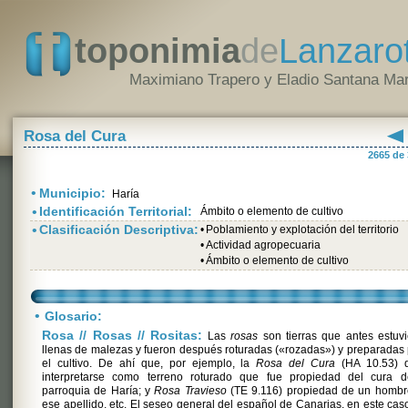
toponimia
de
Lanzaro
Maximiano Trapero y Eladio Santana Mar
Rosa del Cura
2665 de
•
Municipio:
Haría
•
Identificación Territorial:
Ámbito o elemento de cultivo
•
Clasificación Descriptiva:
•
Poblamiento y explotación del territorio
•
Actividad agropecuaria
•
Ámbito o elemento de cultivo
•
Glosario:
Rosa // Rosas // Rositas:
Las
rosas
son tierras que antes estuv
llenas de malezas y fueron después roturadas («rozadas») y preparadas
el cultivo. De ahí que, por ejemplo, la
Rosa del Cura
(HA 10.53) 
interpretarse como terreno roturado que fue propiedad del cura d
parroquia de Haría; y
Rosa Travieso
(TE 9.116) propiedad de un hombr
ese apellido, etc. El seseo general del español de Canarias, en este cas